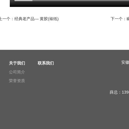
上一个：
经典老产品— 黄胶(裱纸)
下一个：
安
关于我们
联系我们
公司简介
荣誉资质
薛总：13966